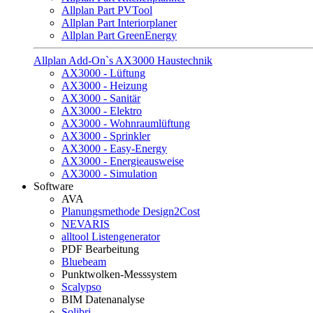
Allplan Part PVTool
Allplan Part Interiorplaner
Allplan Part GreenEnergy
Allplan Add-On`s AX3000 Haustechnik
AX3000 - Lüftung
AX3000 - Heizung
AX3000 - Sanitär
AX3000 - Elektro
AX3000 - Wohnraumlüftung
AX3000 - Sprinkler
AX3000 - Easy-Energy
AX3000 - Energieausweise
AX3000 - Simulation
Software
AVA
Planungsmethode Design2Cost
NEVARIS
alltool Listengenerator
PDF Bearbeitung
Bluebeam
Punktwolken-Messsystem
Scalypso
BIM Datenanalyse
Solibri