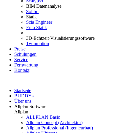
Scalypso
BIM Datenanalyse
Solibri
Statik
Scia Engineer
Frilo Statik
3D-Echtzeit-Visualisierungssoftware
Twinmotion
Preise
Schulungen
Service
Fernwartung
Kontakt
Startseite
BUDDYs
Über uns
Allplan Software
Allplan
ALLPLAN Basic
Allplan Concept (Architektur)
Allplan Professional (Ingenieurbau)