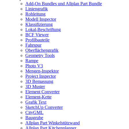
Add-On Bundles und Allplan Part Bundle
Liniengrafik
Rohleitung
Modell Inspector
Klassifizierung
Lokal-Beschriftung
BCF Viewer
Profilbauteile
Fahrspur
Oberflächengrafik
Geometry Tools
Rampe
Photo V3
Mengen-Inspektor
Project Inspector
3D Bemassung
3D Muster
Element Converter
Element-Kette
Grafik Text
SketchUp Converter
CityGML
Baugrube
Allplan Part Winkelstützwand
Allplan Part Kitchenplanner