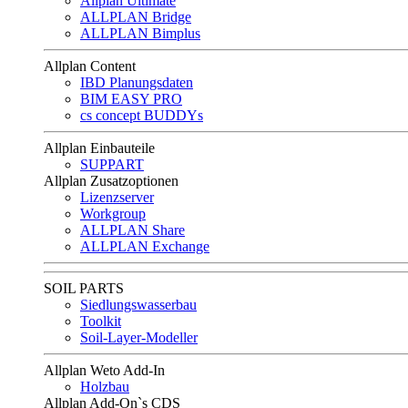
Allplan Ultimate
ALLPLAN Bridge
ALLPLAN Bimplus
Allplan Content
IBD Planungsdaten
BIM EASY PRO
cs concept BUDDYs
Allplan Einbauteile
SUPPART
Allplan Zusatzoptionen
Lizenzserver
Workgroup
ALLPLAN Share
ALLPLAN Exchange
SOIL PARTS
Siedlungswasserbau
Toolkit
Soil-Layer-Modeller
Allplan Weto Add-In
Holzbau
Allplan Add-On`s CDS