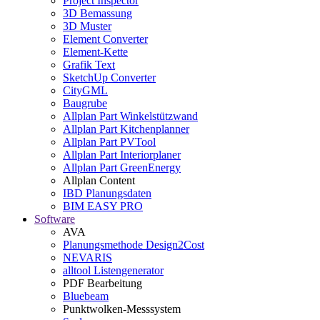
Project Inspector
3D Bemassung
3D Muster
Element Converter
Element-Kette
Grafik Text
SketchUp Converter
CityGML
Baugrube
Allplan Part Winkelstützwand
Allplan Part Kitchenplanner
Allplan Part PVTool
Allplan Part Interiorplaner
Allplan Part GreenEnergy
Allplan Content
IBD Planungsdaten
BIM EASY PRO
Software
AVA
Planungsmethode Design2Cost
NEVARIS
alltool Listengenerator
PDF Bearbeitung
Bluebeam
Punktwolken-Messsystem