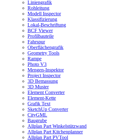
Liniengrafik
Rohleitung
Modell Inspector
Klassifizierung
Lokal-Beschriftung
BCF Viewer
Profilbauteile
Fahrspur
Oberflächengrafik
Geometry Tools
Rampe
Photo V3
Mengen-Inspektor
Project Inspector
3D Bemassung
3D Muster
Element Converter
Element-Kette
Grafik Text
SketchUp Converter
CityGML
Baugrube
Allplan Part Winkelstützwand
Allplan Part Kitchenplanner
Allplan Part PVTool