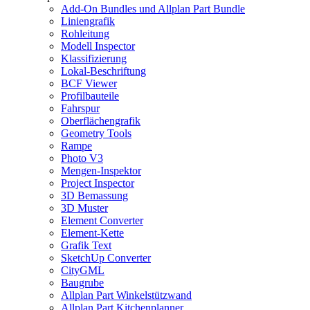
Add-On Bundles und Allplan Part Bundle
Liniengrafik
Rohleitung
Modell Inspector
Klassifizierung
Lokal-Beschriftung
BCF Viewer
Profilbauteile
Fahrspur
Oberflächengrafik
Geometry Tools
Rampe
Photo V3
Mengen-Inspektor
Project Inspector
3D Bemassung
3D Muster
Element Converter
Element-Kette
Grafik Text
SketchUp Converter
CityGML
Baugrube
Allplan Part Winkelstützwand
Allplan Part Kitchenplanner