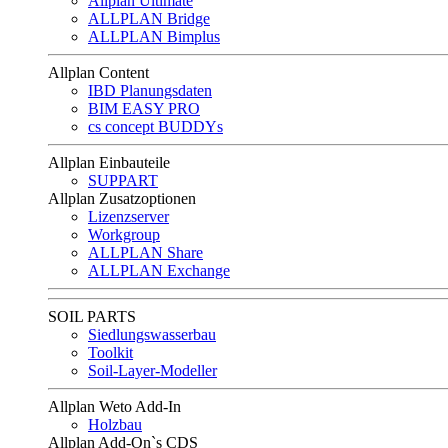
Allplan Ultimate
ALLPLAN Bridge
ALLPLAN Bimplus
Allplan Content
IBD Planungsdaten
BIM EASY PRO
cs concept BUDDYs
Allplan Einbauteile
SUPPART
Allplan Zusatzoptionen
Lizenzserver
Workgroup
ALLPLAN Share
ALLPLAN Exchange
SOIL PARTS
Siedlungswasserbau
Toolkit
Soil-Layer-Modeller
Allplan Weto Add-In
Holzbau
Allplan Add-On`s CDS