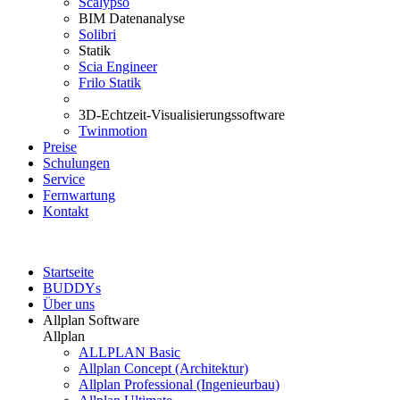
Scalypso
BIM Datenanalyse
Solibri
Statik
Scia Engineer
Frilo Statik
3D-Echtzeit-Visualisierungssoftware
Twinmotion
Preise
Schulungen
Service
Fernwartung
Kontakt
Startseite
BUDDYs
Über uns
Allplan Software
Allplan
ALLPLAN Basic
Allplan Concept (Architektur)
Allplan Professional (Ingenieurbau)