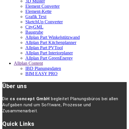
3D Muster
Element Converter
Element-Kette
Grafik Text
SketchUp Converter
CityGML
Baugrube
Allplan Part Winkelstützwand
Allplan Part Kitchenplanner
Allplan Part PVTool
Allplan Part Interiorplaner
Allplan Part GreenEnergy
Allplan Content
IBD Planungsdaten
BIM EASY PRO
Über uns
Die
cs concept GmbH
begleitet Planungsbüros bei allen
Aufgaben rund um Software, Prozesse und
Zusammenarbeit.
Quick Links