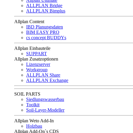
Allplan Ultimate
ALLPLAN Bridge
ALLPLAN Bimplus
Allplan Content
IBD Planungsdaten
BIM EASY PRO
cs concept BUDDYs
Allplan Einbauteile
SUPPART
Allplan Zusatzoptionen
Lizenzserver
Workgroup
ALLPLAN Share
ALLPLAN Exchange
SOIL PARTS
Siedlungswasserbau
Toolkit
Soil-Layer-Modeller
Allplan Weto Add-In
Holzbau
Allplan Add-On`s CDS