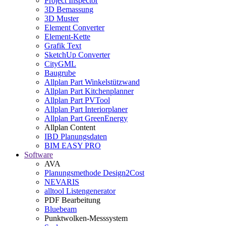
Project Inspector
3D Bemassung
3D Muster
Element Converter
Element-Kette
Grafik Text
SketchUp Converter
CityGML
Baugrube
Allplan Part Winkelstützwand
Allplan Part Kitchenplanner
Allplan Part PVTool
Allplan Part Interiorplaner
Allplan Part GreenEnergy
Allplan Content
IBD Planungsdaten
BIM EASY PRO
Software
AVA
Planungsmethode Design2Cost
NEVARIS
alltool Listengenerator
PDF Bearbeitung
Bluebeam
Punktwolken-Messsystem