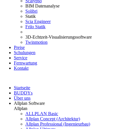
Scalypso
BIM Datenanalyse
Solibri
Statik
Scia Engineer
Frilo Statik
3D-Echtzeit-Visualisierungssoftware
Twinmotion
Preise
Schulungen
Service
Fernwartung
Kontakt
Startseite
BUDDYs
Über uns
Allplan Software
Allplan
ALLPLAN Basic
Allplan Concept (Architektur)
Allplan Professional (Ingenieurbau)