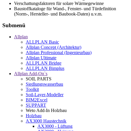
Verschattungsfaktoren für solare Wärmegewinne
Baustoffkataloge für Wand-, Fenster- und Türdefinition
(Norm-, Hersteller- und Baubook-Daten) u.v.m.
Submenü
Allplan
ALLPLAN Basic
Allplan Concept (Architektur)
Allplan Professional (Ingenieurbau)
Allplan Ultimate
ALLPLAN Bridge
ALLPLAN Bimplus
Allplan Add-On`s
SOIL PARTS
Siedlungswasserbau
Toolkit
Soil-Layer-Modeller
BIM2Excel
SUPPART
Weto Add-In Holzbau
Holzbau
AX3000 Haustechnik
AX3000 - Lüftung