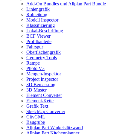
Add-On Bundles und Allplan Part Bundle
Liniengrafik
Rohleitung
Modell Inspector
Klassifizierung
Lokal-Beschriftung
BCF Viewer
Profilbauteile
Fahrspur
Oberflächengrafik
Geometry Tools
Rampe
Photo V3
Mengen-Inspektor
Project Inspector
3D Bemassung
3D Muster
Element Converter
Element-Kette
Grafik Text
SketchUp Converter
CityGML
Baugrube
Allplan Part Winkelstützwand
Allplan Part Kitchenplanner