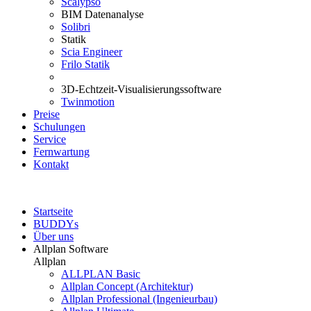
Scalypso
BIM Datenanalyse
Solibri
Statik
Scia Engineer
Frilo Statik
3D-Echtzeit-Visualisierungssoftware
Twinmotion
Preise
Schulungen
Service
Fernwartung
Kontakt
Startseite
BUDDYs
Über uns
Allplan Software
Allplan
ALLPLAN Basic
Allplan Concept (Architektur)
Allplan Professional (Ingenieurbau)