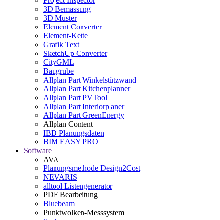
Project Inspector
3D Bemassung
3D Muster
Element Converter
Element-Kette
Grafik Text
SketchUp Converter
CityGML
Baugrube
Allplan Part Winkelstützwand
Allplan Part Kitchenplanner
Allplan Part PVTool
Allplan Part Interiorplaner
Allplan Part GreenEnergy
Allplan Content
IBD Planungsdaten
BIM EASY PRO
Software
AVA
Planungsmethode Design2Cost
NEVARIS
alltool Listengenerator
PDF Bearbeitung
Bluebeam
Punktwolken-Messsystem