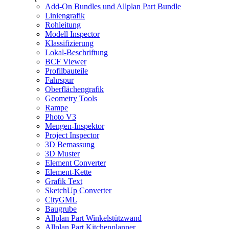
Add-On Bundles und Allplan Part Bundle
Liniengrafik
Rohleitung
Modell Inspector
Klassifizierung
Lokal-Beschriftung
BCF Viewer
Profilbauteile
Fahrspur
Oberflächengrafik
Geometry Tools
Rampe
Photo V3
Mengen-Inspektor
Project Inspector
3D Bemassung
3D Muster
Element Converter
Element-Kette
Grafik Text
SketchUp Converter
CityGML
Baugrube
Allplan Part Winkelstützwand
Allplan Part Kitchenplanner