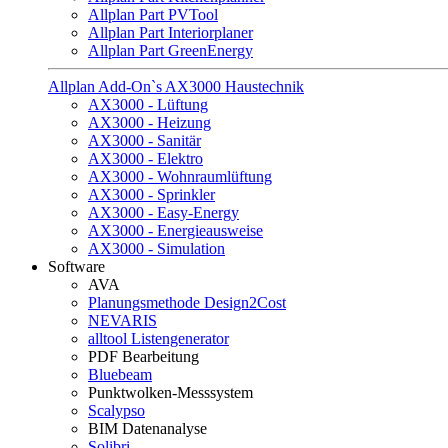
Allplan Part PVTool
Allplan Part Interiorplaner
Allplan Part GreenEnergy
Allplan Add-On`s AX3000 Haustechnik
AX3000 - Lüftung
AX3000 - Heizung
AX3000 - Sanitär
AX3000 - Elektro
AX3000 - Wohnraumlüftung
AX3000 - Sprinkler
AX3000 - Easy-Energy
AX3000 - Energieausweise
AX3000 - Simulation
Software
AVA
Planungsmethode Design2Cost
NEVARIS
alltool Listengenerator
PDF Bearbeitung
Bluebeam
Punktwolken-Messsystem
Scalypso
BIM Datenanalyse
Solibri