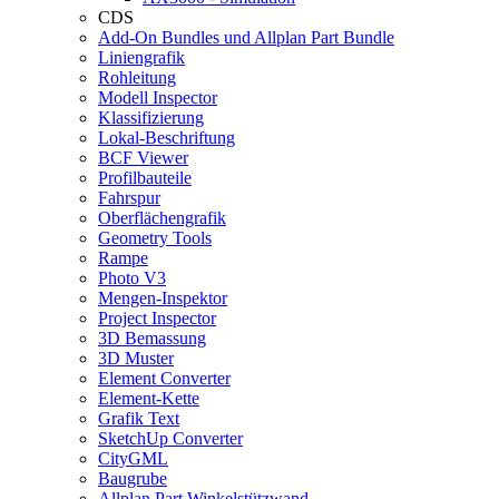
CDS
Add-On Bundles und Allplan Part Bundle
Liniengrafik
Rohleitung
Modell Inspector
Klassifizierung
Lokal-Beschriftung
BCF Viewer
Profilbauteile
Fahrspur
Oberflächengrafik
Geometry Tools
Rampe
Photo V3
Mengen-Inspektor
Project Inspector
3D Bemassung
3D Muster
Element Converter
Element-Kette
Grafik Text
SketchUp Converter
CityGML
Baugrube
Allplan Part Winkelstützwand