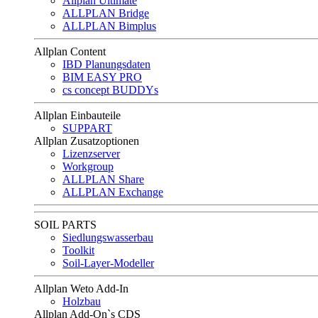
Allplan Ultimate
ALLPLAN Bridge
ALLPLAN Bimplus
Allplan Content
IBD Planungsdaten
BIM EASY PRO
cs concept BUDDYs
Allplan Einbauteile
SUPPART
Allplan Zusatzoptionen
Lizenzserver
Workgroup
ALLPLAN Share
ALLPLAN Exchange
SOIL PARTS
Siedlungswasserbau
Toolkit
Soil-Layer-Modeller
Allplan Weto Add-In
Holzbau
Allplan Add-On`s CDS