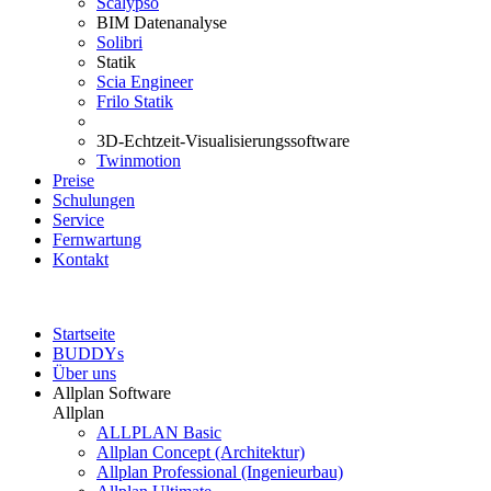
Scalypso
BIM Datenanalyse
Solibri
Statik
Scia Engineer
Frilo Statik
3D-Echtzeit-Visualisierungssoftware
Twinmotion
Preise
Schulungen
Service
Fernwartung
Kontakt
Startseite
BUDDYs
Über uns
Allplan Software
Allplan
ALLPLAN Basic
Allplan Concept (Architektur)
Allplan Professional (Ingenieurbau)