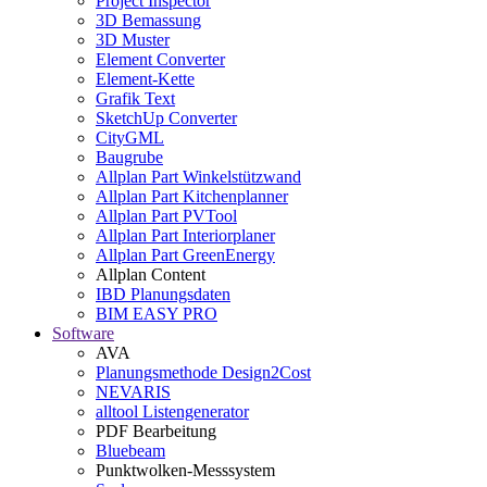
Project Inspector
3D Bemassung
3D Muster
Element Converter
Element-Kette
Grafik Text
SketchUp Converter
CityGML
Baugrube
Allplan Part Winkelstützwand
Allplan Part Kitchenplanner
Allplan Part PVTool
Allplan Part Interiorplaner
Allplan Part GreenEnergy
Allplan Content
IBD Planungsdaten
BIM EASY PRO
Software
AVA
Planungsmethode Design2Cost
NEVARIS
alltool Listengenerator
PDF Bearbeitung
Bluebeam
Punktwolken-Messsystem