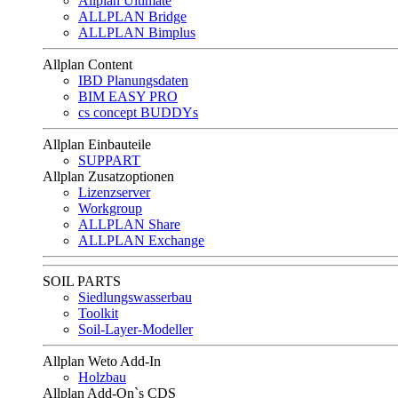
Allplan Ultimate
ALLPLAN Bridge
ALLPLAN Bimplus
Allplan Content
IBD Planungsdaten
BIM EASY PRO
cs concept BUDDYs
Allplan Einbauteile
SUPPART
Allplan Zusatzoptionen
Lizenzserver
Workgroup
ALLPLAN Share
ALLPLAN Exchange
SOIL PARTS
Siedlungswasserbau
Toolkit
Soil-Layer-Modeller
Allplan Weto Add-In
Holzbau
Allplan Add-On`s CDS