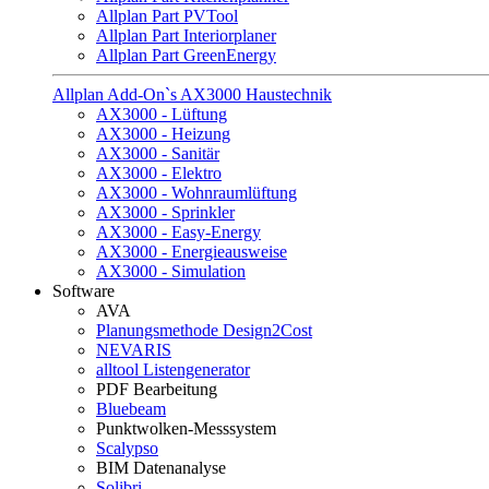
Allplan Part PVTool
Allplan Part Interiorplaner
Allplan Part GreenEnergy
Allplan Add-On`s AX3000 Haustechnik
AX3000 - Lüftung
AX3000 - Heizung
AX3000 - Sanitär
AX3000 - Elektro
AX3000 - Wohnraumlüftung
AX3000 - Sprinkler
AX3000 - Easy-Energy
AX3000 - Energieausweise
AX3000 - Simulation
Software
AVA
Planungsmethode Design2Cost
NEVARIS
alltool Listengenerator
PDF Bearbeitung
Bluebeam
Punktwolken-Messsystem
Scalypso
BIM Datenanalyse
Solibri