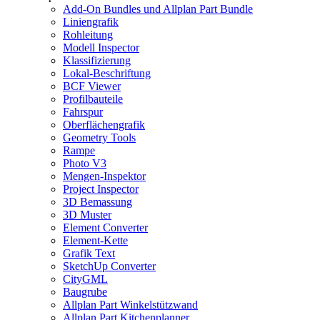
Add-On Bundles und Allplan Part Bundle
Liniengrafik
Rohleitung
Modell Inspector
Klassifizierung
Lokal-Beschriftung
BCF Viewer
Profilbauteile
Fahrspur
Oberflächengrafik
Geometry Tools
Rampe
Photo V3
Mengen-Inspektor
Project Inspector
3D Bemassung
3D Muster
Element Converter
Element-Kette
Grafik Text
SketchUp Converter
CityGML
Baugrube
Allplan Part Winkelstützwand
Allplan Part Kitchenplanner